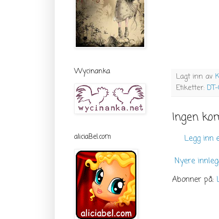
Wycinanka
Lagt inn av
K
Etiketter:
DT-
Ingen ko
aliciaBel.com
Legg inn
Nyere innleg
Abonner på: