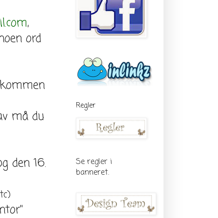
l.com
,
noen ord
velkommen
Regler
rav må du
g den 16.
Se regler i
banneret.
tc)
tor''