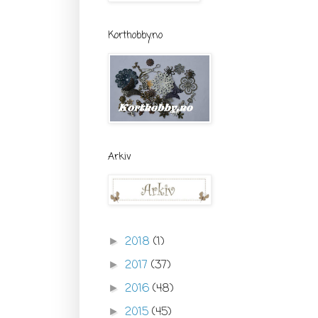
Korthobby.no
Arkiv
2018
(1)
►
2017
(37)
►
2016
(48)
►
2015
(45)
►