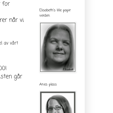
 for
Elisabeth's lille papir
verden
er når vi
el av vårt
00!
isten går
Anes plass