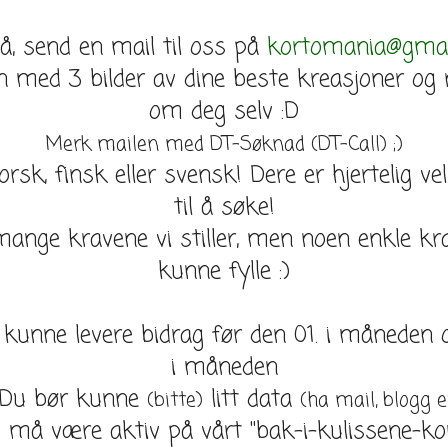
, send en mail til oss på
kortomania@gmai
med 3 bilder av dine beste kreasjoner og 
om deg selv :D
Merk mailen med DT-Søknad (DT-Call) ;)
orsk, finsk eller svensk! Dere er hjertelig 
til å søke!
mange kravene vi stiller, men noen enkle k
kunne fylle :)
kunne levere bidrag før den 01. i måneden o
i måneden
 Du bør kunne
litt data
(bitte)
(ha mail, blogg e
 må være aktiv på vårt ''bak-i-kulissene-kon