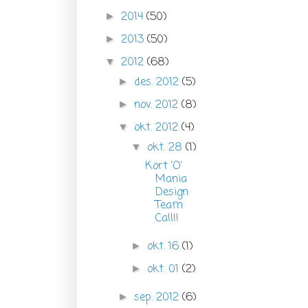
2014
(50)
►
2013
(50)
►
2012
(68)
▼
des. 2012
(5)
►
nov. 2012
(8)
►
okt. 2012
(4)
▼
okt. 28
(1)
▼
Kort 'O'
Mania
Design
Team
Call!!
okt. 16
(1)
►
okt. 01
(2)
►
sep. 2012
(6)
►