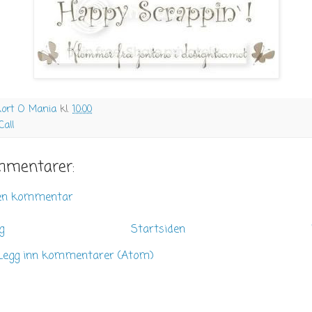
ort O Mania
kl.
10:00
Call
mmentarer:
 en kommentar
g
Startsiden
Legg inn kommentarer (Atom)