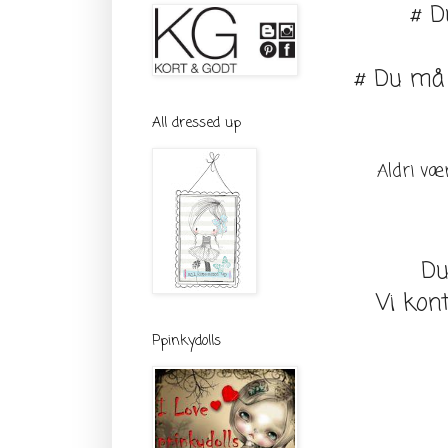
# D
# Du må 
All dressed up
Aldri vær
Du
Vi konta
Ppinkydolls