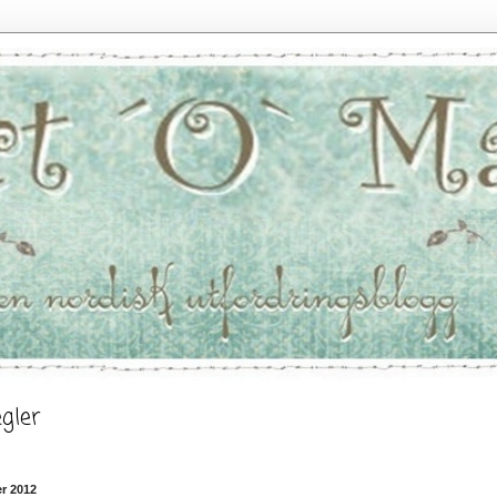
gler
r 2012