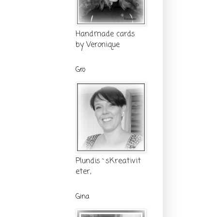
Handmade cards
by Veronique
Gro
Plundis`sKreativit
eter,
Gina