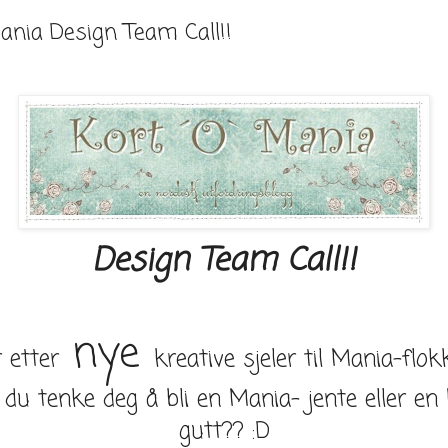
Mania Design Team Call!!
Design Team Call!!
nye
 etter
kreative sjeler til Mania-flok
du tenke deg å bli en Mania- jente eller en
gutt?? :D