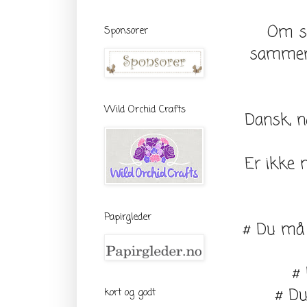
Om så
Sponsorer
sammen 
Wild Orchid Crafts
Dansk, n
Er ikke 
Papirgleder
# Du må 
#
# Du
kort og godt