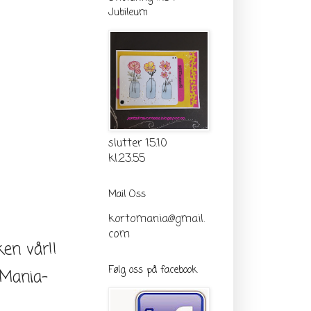
Jubileum
slutter 15.10
kl.23.55
Mail Oss
kortomania@gmail.
com
ken vår!!
Følg oss på facebook
 Mania-