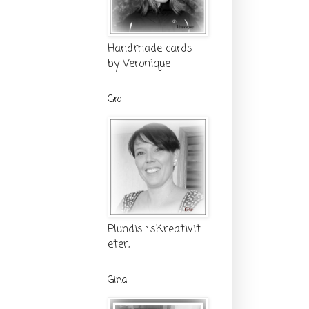
Handmade cards
by Veronique
Gro
Plundis`sKreativit
eter,
Gina