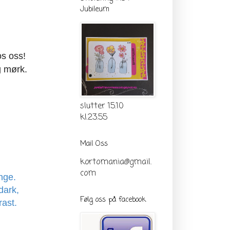
Jubileum
os oss!
g mørk.
slutter 15.10
kl.23.55
Mail Oss
kortomania@gmail.
com
nge.
dark
,
Følg oss på facebook
rast.