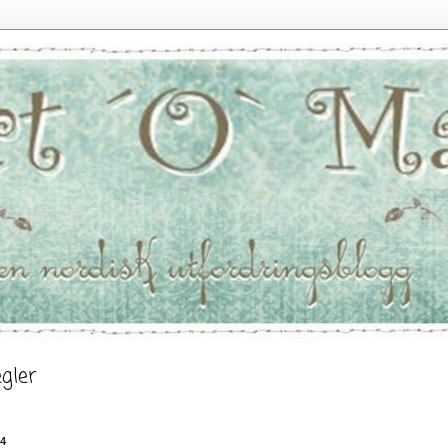
gler
14