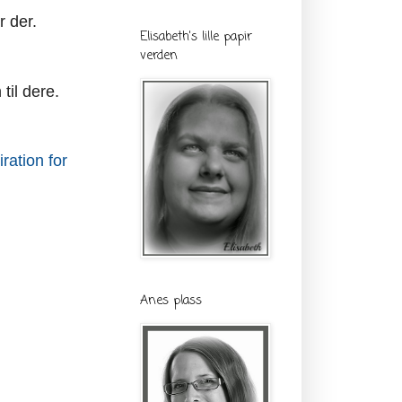
r der.
Elisabeth's lille papir
verden
til dere.
ration for
Anes plass