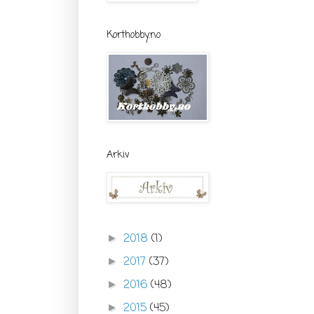
Korthobby.no
Arkiv
2018
(1)
►
2017
(37)
►
2016
(48)
►
2015
(45)
►