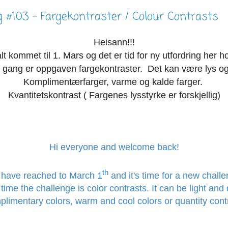
g #103 - Fargekontraster / Colour Contrasts
Heisann!!!
alt kommet til 1. Mars og det er tid for ny utfordring her h
gang er oppgaven fargekontraster. Det kan være lys o
Komplimentærfarger, varme og kalde farger.
Kvantitetskontrast ( Fargenes lysstyrke er forskjellig)
Hi everyone and welcome back!
th
have reached to March 1
and it's time for a new challe
 time
the challenge is
color
contrasts.
It
can
be light
and
plimentary colors
,
warm and cool colors
or
quantity
cont