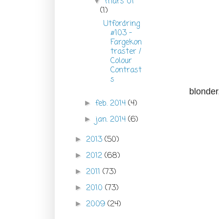
mars 01
▼
(1)
Utfordring
#103 -
Fargekon
traster /
Colour
Contrast
s
blonder
feb. 2014
(4)
►
jan. 2014
(6)
►
2013
(50)
►
2012
(68)
►
2011
(73)
►
2010
(73)
►
2009
(24)
►