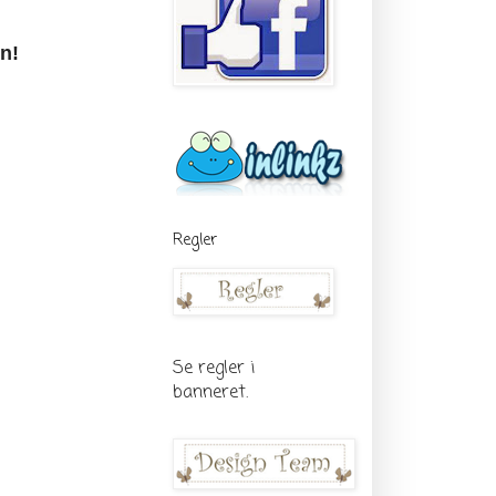
n!
Regler
Se regler i
banneret.