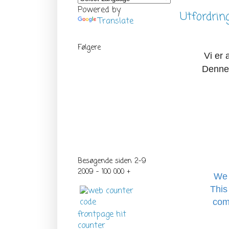
Powered by
Utfordrin
Translate
Følgere
Vi er 
Denne 
Besøgende siden 2-9
2009 - 100 000 +
We 
This
com
frontpage hit
counter