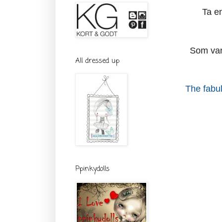
Ta en
Som vanl
All dressed up
The fabul
Ppinkydolls